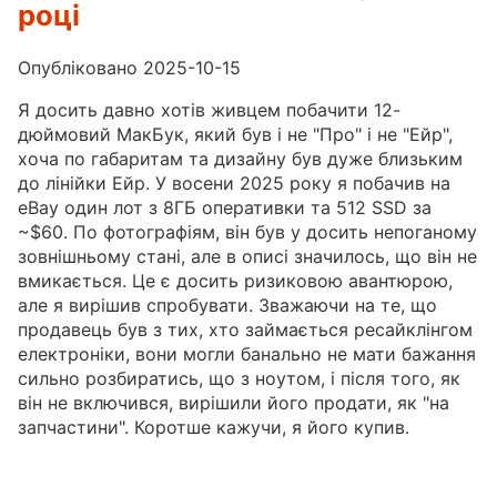
році
Опубліковано 2025-10-15
Я досить давно хотів живцем побачити 12-
дюймовий МакБук, який був і не "Про" і не "Ейр",
хоча по габаритам та дизайну був дуже близьким
до лінійки Ейр. У восени 2025 року я побачив на
eBay один лот з 8ГБ оперативки та 512 SSD за
~$60. По фотографіям, він був у досить непоганому
зовнішньому стані, але в описі значилось, що він не
вмикається. Це є досить ризиковою авантюрою,
але я вирішив спробувати. Зважаючи на те, що
продавець був з тих, хто займається ресайклінгом
електроніки, вони могли банально не мати бажання
сильно розбиратись, що з ноутом, і після того, як
він не включився, вирішили його продати, як "на
запчастини". Коротше кажучи, я його купив.