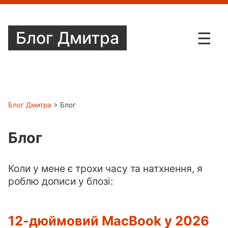
Блог Дмитра
☰
Мої хобі
Блог
Блог Дмитра
> Блог
Нотатки
Блог
Контакти
Коли у мене є трохи часу та натхнення, я
роблю дописи у блозі:
12-дюймовий MacBook у 2026