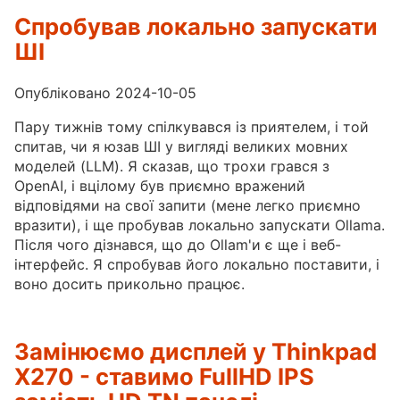
Спробував локально запускати
ШІ
Опубліковано 2024-10-05
Пару тижнів тому спілкувався із приятелем, і той
спитав, чи я юзав ШІ у вигляді великих мовних
моделей (LLM). Я сказав, що трохи грався з
OpenAI, і вцілому був приємно вражений
відповідями на свої запити (мене легко приємно
вразити), і ще пробував локально запускати Ollama.
Після чого дізнався, що до Ollam'и є ще і веб-
інтерфейс. Я спробував його локально поставити, і
воно досить прикольно працює.
Замінюємо дисплей у Thinkpad
X270 - ставимо FullHD IPS