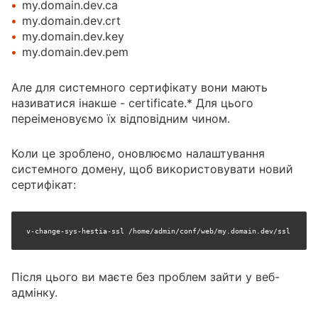
my.domain.dev.ca
my.domain.dev.crt
my.domain.dev.key
my.domain.dev.pem
Але для системного сертифікату вони мають
називатися інакше - certificate.* Для цього
переіменовуємо їх відповідним чином.
Коли це зроблено, оновлюємо налаштування
системного домену, щоб використовувати новий
сертифікат:
v-change-sys-hestia-ssl /home/admin/conf/web/my.domain.dev/ssl
Після цього ви маєте без проблем зайти у веб-
адмінку.