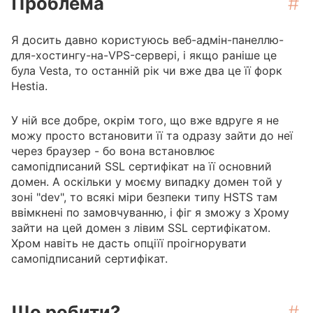
Проблема
#
Я досить давно користуюсь веб-адмін-панеллю-
для-хостингу-на-VPS-сервері, і якщо раніше це
була Vesta, то останній рік чи вже два це її форк
Hestia.
У ній все добре, окрім того, що вже вдруге я не
можу просто встановити її та одразу зайти до неї
через браузер - бо вона встановлює
самопідписаний SSL сертифікат на її основний
домен. А оскільки у моєму випадку домен той у
зоні "dev", то всякі міри безпеки типу HSTS там
ввімкнені по замовчуванню, і фіг я зможу з Хрому
зайти на цей домен з лівим SSL сертифікатом.
Хром навіть не дасть опціїї проігнорувати
самопідписаний сертифікат.
Що робити?
#