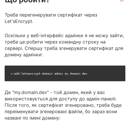
Треба перегенерувати сертифікат через
Let'sEncrypt.
Оскільки у веб-інтерфейс адмінки я не можу зайти,
треба це робити через командну строку на
сервері. Спершу треба згенерувати сертифікат для
домену адмінки:
v-add-letsencrypt-domain admin my.domain.dev
Де "my.domain.dev" - той домен, який у вас
використовується для доступу до адмін-панелі.
Після того, як сертифікат згенеровано, треба буде
переіменувати згенеровані файли, бо зараз вони
названі по імені домену: